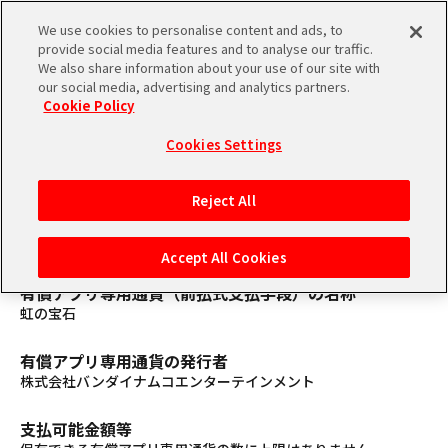
We use cookies to personalise content and ads, to
provide social media features and to analyse our traffic.
We also share information about your use of our site with
ストア
プロモーションコード
はじめに
our social media, advertising and analytics partners.
Cookie Policy
Cookies Settings
資金決済に関する法律に基づく表示
Reject All
サービスの名称
ONE PIECE トレジャークルーズ（以下、本サービスといいま
す。）
Accept All Cookies
有償アプリ専用通貨（前払式支払手段）の名称
虹の宝石
有償アプリ専用通貨の発行者
株式会社バンダイナムコエンターテインメント
支払可能金額等