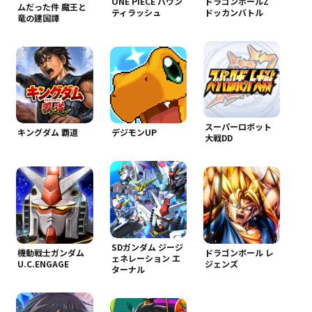
ONE PIECE バウン
ドラゴンボールZ
ムだった件 魔王と
ティラッシュ
ドッカンバトル
竜の建国譚
スーパーロボット
キングダム 覇道
デジモンUP
大戦DD
SDガンダム ジージ
機動戦士ガンダム
ドラゴンボール レ
ェネレーション エ
U.C.ENGAGE
ジェンズ
ターナル