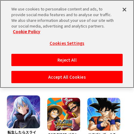
We use cookies to personalise content and ads, to
provide social media features and to analyse our traffic.
We also share information about your use of our site with
『2026年8月12日』メンテナンスにつきまして
2026.08.04 JST
メンテナンス
our social media, advertising and analytics partners.
Cookie Policy
ゲーム体験をもっと豊かに！
Cookies Settings
お得なアイテムを販売中！
Reject All
Accept All Cookies
ゲーム
転生したらスライ